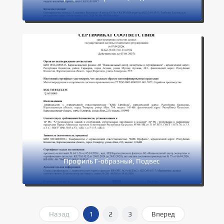
Профиль Г-образный, Подвес
Назад
1
2
3
Вперед