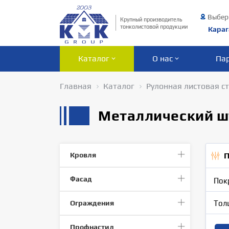
Выбер
Крупный производитель
тонколистовой продукции
Караг
Каталог
О нас
Па
Главная
Каталог
Рулонная листовая с
Металлический ш
Кровля
П
Фасад
Пок
Ограждения
Тол
Профнастил