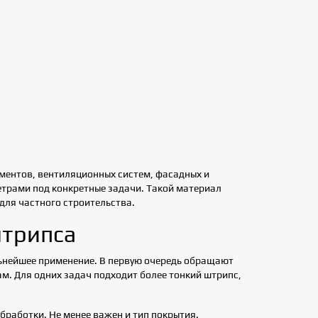
Какие виды кровли существуют
Как монтировать металли
сайдинг
ментов, вентиляционных систем, фасадных и
етрами под конкретные задачи. Такой материал
 для частного строительства.
штрипса
льнейшее применение. В первую очередь обращают
ам. Для одних задач подходит более тонкий штрипс,
бработки. Не менее важен и тип покрытия.