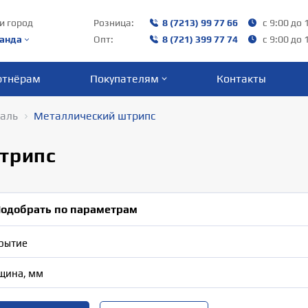
и город
Розница:
8 (7213) 99 77 66
с 9:00 до 
анда
Опт:
8 (721) 399 77 74
с 9:00 до 
ртнёрам
Покупателям
Контакты
таль
Металлический штрипс
трипс
одобрать по параметрам
рытие
щина, мм