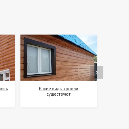
лить
Какие виды кровли
Ка
существуют
метал