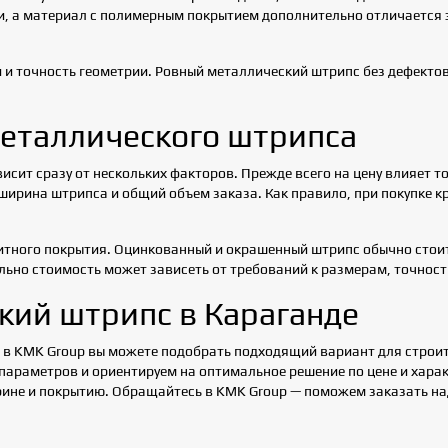
, а материал с полимерным покрытием дополнительно отличается
 и точность геометрии. Ровный металлический штрипс без дефектов
металлического штрипса
исит сразу от нескольких факторов. Прежде всего на цену влияет т
 ширина штрипса и общий объем заказа. Как правило, при покупке к
щитного покрытия. Оцинкованный и окрашенный штрипс обычно стои
льно стоимость может зависеть от требований к размерам, точност
кий штрипс в Караганде
, в KMK Group вы можете подобрать подходящий вариант для строи
параметров и ориентируем на оптимальное решение по цене и харак
рине и покрытию. Обращайтесь в KMK Group — поможем заказать н