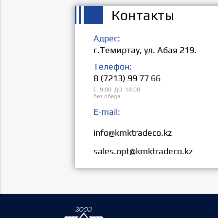
Контакты
Адрес:
г.Темиртау, ул. Абая 219.
Телефон:
8 (7213) 99 77 66
С 9:00 ДО 18:00
без обеда
E-mail:
Розница:
info@kmktradeco.kz
Опт:
sales.opt@kmktradeco.kz