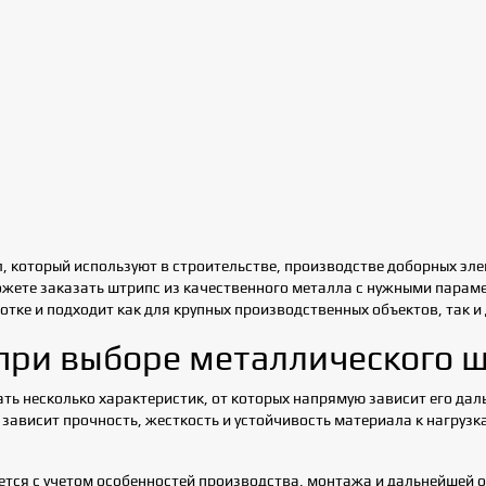
климатических условий
Уход за кровлей: как продлить
 кровельного материала
срок службы металлочерепицы
 который используют в строительстве, производстве доборных эле
ожете заказать штрипс из качественного металла с нужными парам
отке и подходит как для крупных производственных объектов, так и
при выборе металлического 
ть несколько характеристик, от которых напрямую зависит его да
зависит прочность, жесткость и устойчивость материала к нагрузк
тся с учетом особенностей производства, монтажа и дальнейшей о